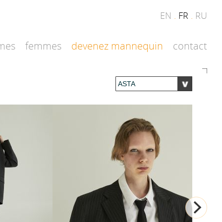
EN
.
FR
.
RU
mes
femmes
devenez mannequin
contact