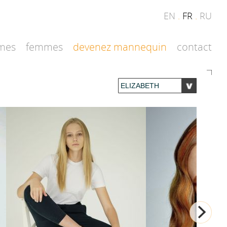
EN
.
FR
.
RU
mes
femmes
devenez mannequin
contact