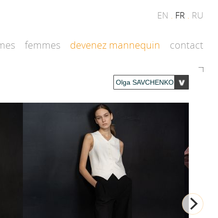
EN
.
FR
.
RU
mes
femmes
devenez mannequin
contact