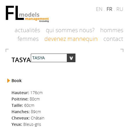
EN
.
FR
.
RU
actualités
qui sommes nous?
hommes
femmes
devenez mannequin
contact
TASYA
Book
Hauteur:
176cm
Poitrine:
80cm
Taille:
60cm
Hanches:
89cm
Cheveux:
Châtain
Yeux:
Bleus-gris