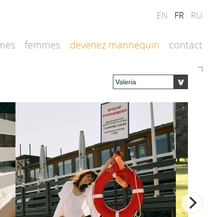
EN
.
FR
.
RU
mes
femmes
devenez mannequin
contact