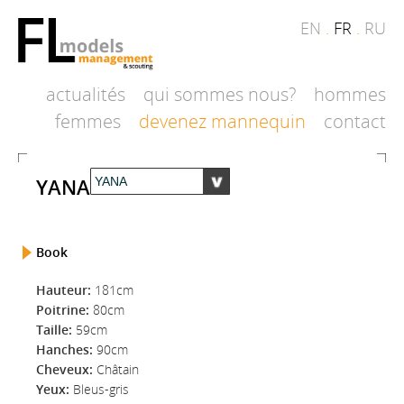
EN
.
FR
.
RU
actualités
qui sommes nous?
hommes
femmes
devenez mannequin
contact
YANA
Book
Hauteur:
181cm
Poitrine:
80cm
Taille:
59cm
Hanches:
90cm
Cheveux:
Châtain
Yeux:
Bleus-gris