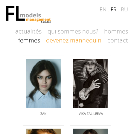
EN
.
FR
.
RU
actualités
qui sommes nous?
hommes
femmes
devenez mannequin
contact
ZAK
VIKA FALILEEVA