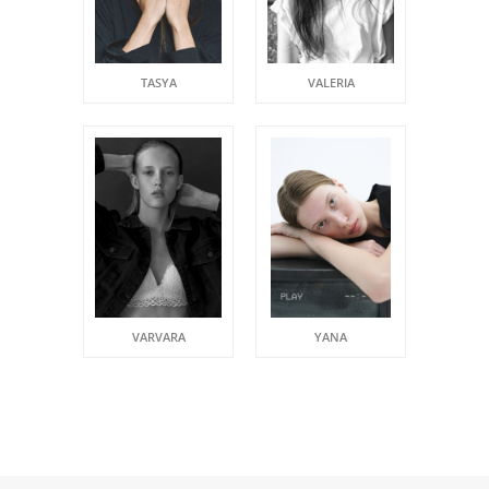
TASYA
VALERIA
VARVARA
YANA